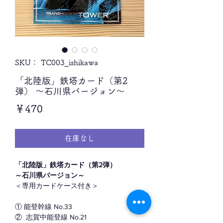
SKU： TC003_ishikawa
「北陸版」鉄塔カード（第2
弾） ～石川県バージョン～
価
￥470
格
在庫なし
「北陸版」鉄塔カード（第2弾）
～石川県バージョン～
＜専用カードケース付き＞
① 能登幹線 No.33
② 志賀中能登線 No.21