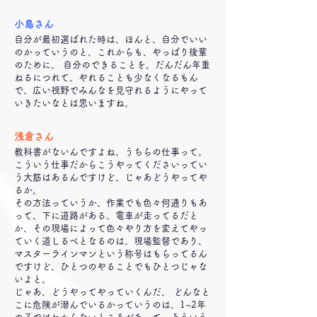
小島さん
自分が最初選ばれた時は、ほんと、自分でいい
のかっていうのと、これからも、やっぱり後輩
のために、 自分のできることを。だんだん年重
ねるにつれて、やれることも少なくなるもん
で、広い視野でみんなを見守れるようにやって
いきたいなとは思いますね。
浅倉さん
教科書がないんですよね、うちらの仕事って。
こういう仕事だからこうやってくださいってい
う大筋はあるんですけど、じゃあどうやってや
るか。
その方法っていうか、作業でも色々何通りもあ
って、下に道路がある、電車が走ってるだと
か、その現場によって色々やり方を変えてやっ
ていく道しるべとなるのは、現場監督であり、
マスターラインマンという称号はもらってるん
ですけど、ひとつのやることでもひとつじゃな
いよと。
じゃあ、どうやってやっていくんだ、 どんなと
こに危険が潜んでいるかっていうのは、1~2年