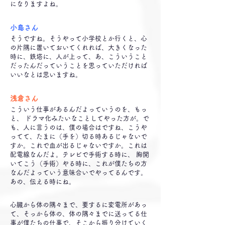
になりますよね。
小島さん
そうですね。そうやって小学校とか行くと、心
の片隅に置いておいてくれれば、大きくなった
時に、鉄塔に、人が上って、あ、こういうこと
だったんだっていうことを思っていただければ
いいなとは思いますね。
浅倉さん
こういう仕事があるんだよっていうのを、もっ
と、 ドラマ化みたいなことしてやった方が。で
も、人に言うのは、僕の場合はですね、こうや
ってて、たまに（手を）切る時あるじゃないで
すか。これで血が出るじゃないですか。これは
配電線なんだよ。テレビで手術する時に、 胸開
いてこう（手術）やる時に、これが僕たちの方
なんだよっていう意味合いでやってるんです。
あの、伝える時にね。
心臓から体の隅々まで、要するに変電所があっ
て、そっから体の、体の隅々までに送ってる仕
事が僕たちの仕事で、そこから振り分けていく