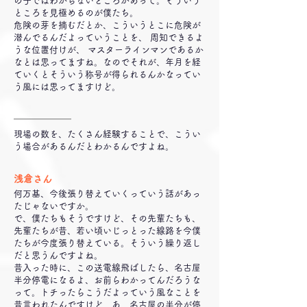
の子ではわからないところがあって。そういう
ところを見極めるのが僕たち。
危険の芽を摘むだとか、こういうとこに危険が
潜んでるんだよっていうことを、 周知できるよ
うな位置付けが、 マスターラインマンであるか
なとは思ってますね。なのでそれが、年月を経
ていくとそういう称号が得られるんかなってい
う風には思ってますけど。
━━━━━━
現場の数を、たくさん経験することで、こうい
う場合があるんだとわかるんですよね。
浅倉さん
何万基、今後張り替えていくっていう話があっ
たじゃないですか。
で、僕たちもそうですけど、その先輩たちも、
先輩たちが昔、若い頃いじっとった線路を今僕
たちが今度張り替えている。そういう繰り返し
だと思うんですよね。
昔入った時に、この送電線飛ばしたら、名古屋
半分停電になるよ、お前らわかってんだろうな
って。トチったらこうだよっていう風なことを
昔言われたんですけど、あ、名古屋の半分が停