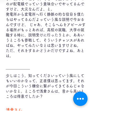
のが配電線でっていう意味合いでやってるんで
すけど、大元なんだよ、と。
発電所から変電所へ行く静脈の的な役目を僕た
ちはやってるんだよっていう風な説明で今おる
んですけど、 じゃあ、そこらへんをアピールす
る場所がもっとあれば、高校の就職、大学の就
職する時に、説明受けに行ったりとか、ああい
うところも参戦して、そういうチャンスがあれ
ばね、やってみたいなとは思いますけどね。
ただ、それをするかどうかだけですよね、あと
は。
━━━━━━
少しはこう、知ってくださいっていう風にして
もいいのかなって、正直僕は思ってます。それ
が今回こういう機会に繋がってきてるんじゃな
いかなと。ところで浅倉さんは、昔から高いと
ころは得意でしたか？
浅倉さん
いや、全然でしたよ。高いとこ登って、あそこ
行きたいなって。
まあ、一番最初なんてもう、半分もいかんうち